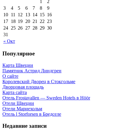
1
2
3
4
5
6
7
8
9
10
11
12
13
14
15
16
17
18
19
20
21
22
23
24
25
26
27
28
29
30
31
« Окт
Популярное
Карта Швеции
Памятник Астрид Линдгрен
О сайте
Королевский Дворец в Стокгольме
Дворцовая площадь
Карта сайта
Отель Frostavallen — Sweden Hotels в Höör
Отели Щвеции
Отели Мариехольм
Отель l Storforsen в Бредселе
Недавние записи