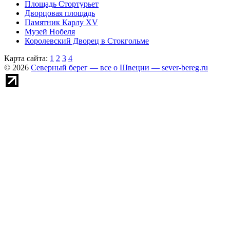
Площадь Стортурьет
Дворцовая площадь
Памятник Карлу XV
Музей Нобеля
Королевский Дворец в Стокгольме
Карта сайта:
1
2
3
4
© 2026
Северный берег — все о Швеции — sever-bereg.ru