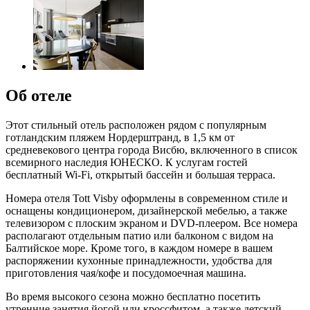
Об отеле
Этот стильный отель расположен рядом с популярным
готландским пляжем Нордерштранд, в 1,5 км от
средневекового центра города Висбю, включенного в список
всемирного наследия ЮНЕСКО. К услугам гостей
бесплатный Wi-Fi, открытый бассейн и большая терраса.
Номера отеля Tott Visby оформлены в современном стиле и
оснащены кондиционером, дизайнерской мебелью, а также
телевизором с плоским экраном и DVD-плеером. Все номера
располагают отдельным патио или балконом с видом на
Балтийское море. Кроме того, в каждом номере в вашем
распоряжении кухонные принадлежности, удобства для
приготовления чая/кофе и посудомоечная машина.
Во время высокого сезона можно бесплатно посетить
утренние занятия йогой или кроссфитом, а также детский