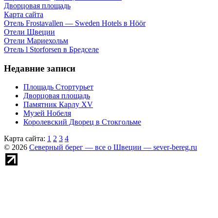
Дворцовая площадь
Карта сайта
Отель Frostavallen — Sweden Hotels в Höör
Отели Щвеции
Отели Мариехольм
Отель l Storforsen в Бредселе
Недавние записи
Площадь Стортурьет
Дворцовая площадь
Памятник Карлу XV
Музей Нобеля
Королевский Дворец в Стокгольме
Карта сайта:
1
2
3
4
© 2026
Северный берег — все о Швеции — sever-bereg.ru